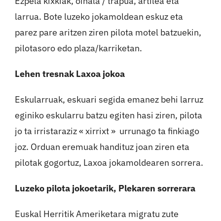
Ezpela kixkiak, oihala / trapua, artilea eta
larrua. Bote luzeko jokamoldean eskuz eta
parez pare aritzen ziren pilota motel batzuekin,
pilotasoro edo plaza/karriketan.
Lehen tresnak Laxoa jokoa
Eskularruak, eskuari segida emanez behi larruz
eginiko eskularru batzu egiten hasi ziren, pilota
jo ta irristaraziz « xirrixt »
urrunago ta finkiago
joz. Orduan eremuak handituz joan ziren eta
pilotak gogortuz, Laxoa jokamoldearen sorrera.
Luzeko pilota jokoetarik, Plekaren sorrerara
Euskal Herritik Ameriketara migratu zute