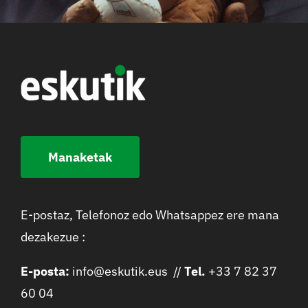
Manaketak
E-postaz, Telefonoz edo Whatsappez ere mana
dezakezue :
E-posta:
info@eskutik.eus //
Tel.
+33 7 82 37
60 04