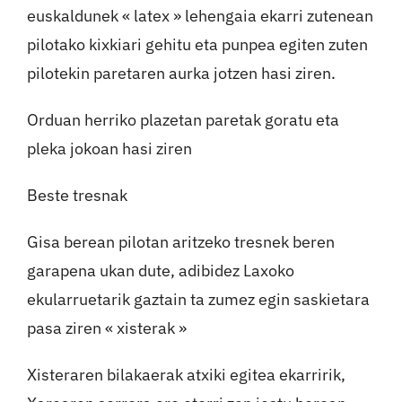
euskaldunek « latex » lehengaia ekarri zutenean
pilotako kixkiari gehitu eta punpea egiten zuten
pilotekin paretaren aurka jotzen hasi ziren.
Orduan herriko plazetan paretak goratu eta
pleka jokoan hasi ziren
Beste tresnak
Gisa berean pilotan aritzeko tresnek beren
garapena ukan dute, adibidez Laxoko
ekularruetarik gaztain ta zumez egin saskietara
pasa ziren « xisterak »
Xisteraren bilakaerak atxiki egitea ekarririk,