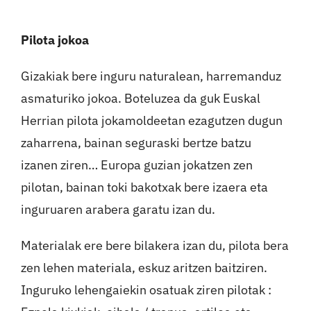
Harremanak
Pilota jokoa
Gizakiak bere inguru naturalean, harremanduz
asmaturiko jokoa. Boteluzea da guk Euskal
Herrian pilota jokamoldeetan ezagutzen dugun
zaharrena, bainan seguraski bertze batzu
izanen ziren… Europa guzian jokatzen zen
pilotan, bainan toki bakotxak bere izaera eta
inguruaren arabera garatu izan du.
Materialak ere bere bilakera izan du, pilota bera
zen lehen materiala, eskuz aritzen baitziren.
Inguruko lehengaiekin osatuak ziren pilotak :