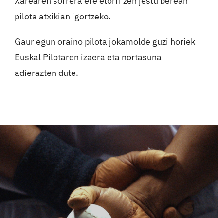
Xarearen sorrera ere etorri zen jestu berean
pilota atxikian igortzeko.
Gaur egun oraino pilota jokamolde guzi horiek
Euskal Pilotaren izaera eta nortasuna
adierazten dute.