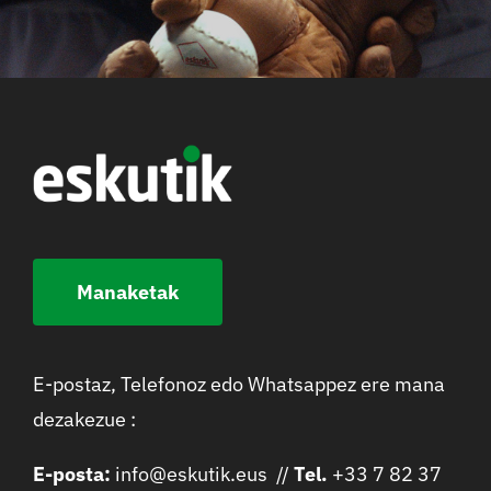
Manaketak
E-postaz, Telefonoz edo Whatsappez ere mana
dezakezue :
E-posta:
info@eskutik.eus //
Tel.
+33 7 82 37