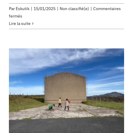
Par
Eskutik
|
15/01/2025
|
Non classifié(e)
|
Commentaires
sur
fermés
Reportage
Lire la suite
sur
la
fabrication
des
xistera
–
Helmuga
Eitb