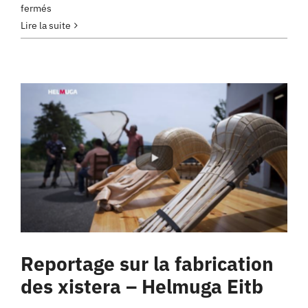
sur
fermés
Eskutik
Lire la suite
Kooperatibaren
lan
deialdia
Reportage sur la fabrication
des xistera – Helmuga Eitb