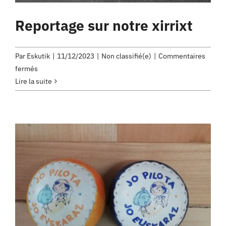
Reportage sur notre xirrixt
Par
Eskutik
|
11/12/2023
|
Non classifié(e)
|
Commentaires
sur
fermés
Reportage
Lire la suite
sur
notre
xirrixt