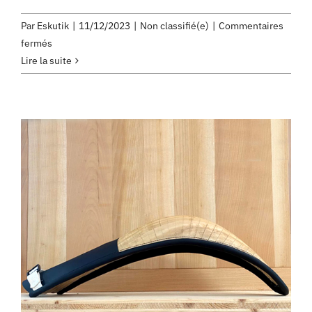
Par
Eskutik
|
11/12/2023
|
Non classifié(e)
|
Commentaires
sur
fermés
Partenariat
Lire la suite
avec
l’ikastola
Errobi