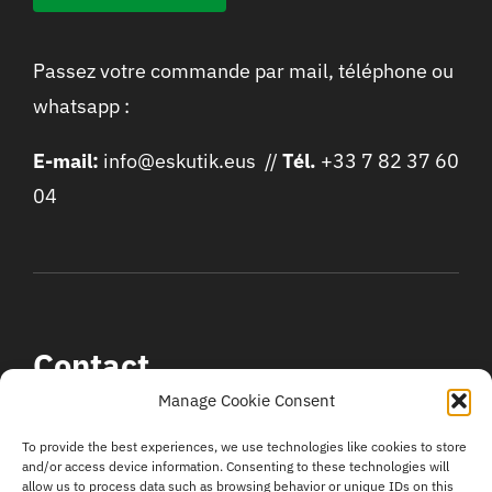
Passez votre commande par mail, téléphone ou
whatsapp :
E-mail:
info@eskutik.eus //
Tél.
+33 7 82 37 60
04
Contact
Manage Cookie Consent
To provide the best experiences, we use technologies like cookies to store
Urtxola – 64310 SARA (Lapurdi)
and/or access device information. Consenting to these technologies will
allow us to process data such as browsing behavior or unique IDs on this